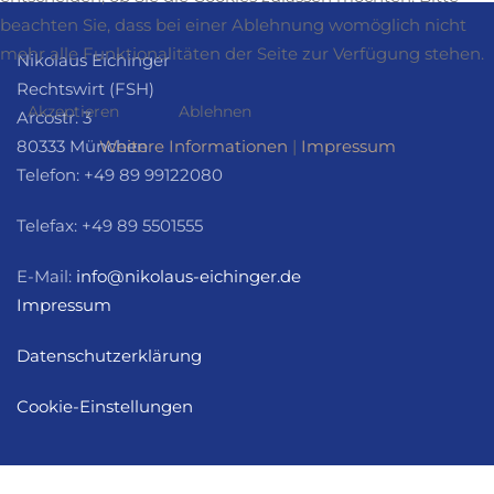
beachten Sie, dass bei einer Ablehnung womöglich nicht
mehr alle Funktionalitäten der Seite zur Verfügung stehen.
Nikolaus Eichinger
Rechtswirt (FSH)
Akzeptieren
Ablehnen
Arcostr. 3
80333 München
Weitere Informationen
|
Impressum
Telefon: +49 89 99122080
Telefax: +49 89 5501555
E-Mail:
info@nikolaus-eichinger.de
Impressum
Datenschutzerklärung
Cookie-Einstellungen